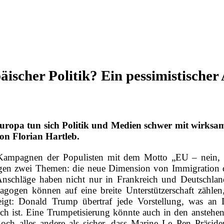
ischer Politik? Ein pessimistischer
Europa tun sich Politik und Medien schwer mit wirksa
n Florian Hartleb.
mpagnen der Populisten mit dem Motto „EU – nein, dan
orgen zwei Themen: die neue Dimension von Immigration d
 Anschläge haben nicht nur in Frankreich und Deutschlan
gogen können auf eine breite Unterstützerschaft zählen
gt: Donald Trump übertraf jede Vorstellung, was an
ich ist. Eine Trumpetisierung könnte auch in den ansteh
och alles andere als sicher, dass Marine Le Pen Präside