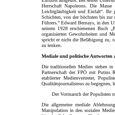
Einfluss ausgeübt. Bei seiner Unters
Herrschaft Napoleons. Die Masse s
Leichtgläubigkeit und Einfalt“. Ihr 
Schichten, von der höchsten bis zur n
Führers.“ Edward Bernays, in den USA
seinem 1928 erschienenen Buch „Pr
organisierten Gewohnheiten und Me
spricht er nicht die Befähigung zu,
zu lenken.
Mediale und politische Antworten
Die traditionellen Medien stehen in
Partnerschaft der FPÖ mit Putins 
etablierter Medienvertreter, Popu
Qualitätsjournalismus zu begegnen, ha
Der Vormarsch der Populisten m
Die allgemeine mediale Ablehnun
Manipulation in den sozialen Medie