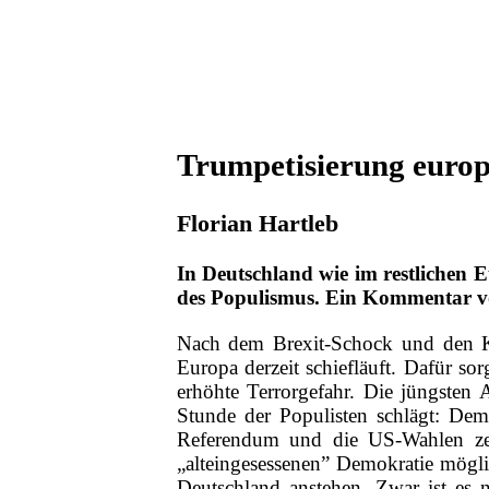
Trumpetisierung europä
Florian Hartleb
In Deutschland wie im restlichen 
des Populismus. Ein Kommentar vo
Nach dem Brexit-Schock und den Ka
Europa derzeit schiefläuft. Dafür s
erhöhte Terrorgefahr. Die jüngsten
Stunde der Populisten schlägt: Dema
Referendum und die US-Wahlen zei
„alteingesessenen” Demokratie mögl
Deutschland anstehen. Zwar ist es n