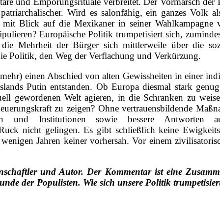
are und Empörungsrituale verbreitet. Der Vormarsch der 
 patriarchalischer. Wird es salonfähig, ein ganzes Volk a
mit Blick auf die Mexikaner in seiner Wahlkampagne v
ulieren? Europäische Politik trumpetisiert sich, zumindes
e Mehrheit der Bürger sich mittlerweile über die sozi
e Politik, den Weg der Verflachung und Verkürzung.
ehr) einen Abschied von alten Gewissheiten in einer indiv
lands Putin entstanden. Ob Europa diesmal stark genug 
uell gewordenen Welt agieren, in die Schranken zu wei
euerungskraft zu zeigen? Ohne vertrauensbildende Maßna
geln und Institutionen sowie bessere Antworten a
uck nicht gelingen. Es gibt schließlich keine Ewigkeit
r wenigen Jahren keiner vorhersah. Vor einem zivilisatori
ssenschaftler und Autor. Der Kommentar ist eine Zusamm
nde der Populisten. Wie sich unsere Politik trumpetisi