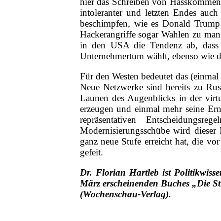
hier das Schreiben von Hasskomment
intoleranter und letzten Endes auch
beschimpfen, wie es Donald Trump 
Hackerangriffe sogar Wahlen zu manip
in den USA die Tendenz ab, dass di
Unternehmertum wählt, ebenso wie di
Für den Westen bedeutet das (einmal m
Neue Netzwerke sind bereits zu Russ
Launen des Augenblicks in der virt
erzeugen und einmal mehr seine Ern
repräsentativen Entscheidungsre
Modernisierungsschübe wird dieser R
ganz neue Stufe erreicht hat, die vo
gefeit.
Dr. Florian Hartleb ist Politikwi
März erscheinenden Buches „Die Stu
(Wochenschau-Verlag).