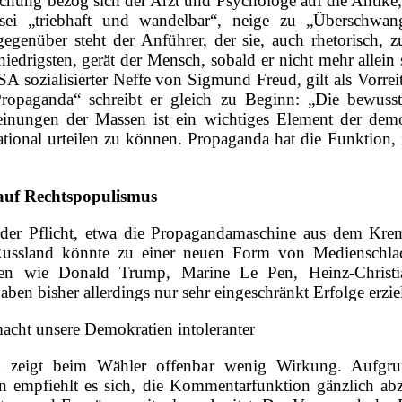
uchung bezog sich der Arzt und Psychologe auf die Antike
ei „triebhaft und wandelbar“, neige zu „Überschwang 
gegenüber steht der Anführer, der sie, auch rhetorisch, 
iedrigsten, gerät der Mensch, sobald er nicht mehr allein st
 sozialisierter Neffe von Sigmund Freud, gilt als Vorrei
opaganda“ schreibt er gleich zu Beginn: „Die bewusste
inungen der Massen ist ein wichtiges Element der demok
 rational urteilen zu können. Propaganda hat die Funktion
 auf Rechtspopulismus
 der Pflicht, etwa die Propagandamaschine aus dem Kreml 
Russland könnte zu einer neuen Form von Medienschlac
listen wie Donald Trump, Marine Le Pen, Heinz-Christ
ben bisher allerdings nur sehr eingeschränkt Erfolge erziel
acht unsere Demokratien intoleranter
g zeigt beim Wähler offenbar wenig Wirkung. Aufgrun
n empfiehlt es sich, die Kommentarfunktion gänzlich abz