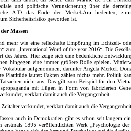
iale und politische Verunsicherung über die derzeiti
reiche AfD das Ende der Merkel-Ära bedeuten, zuma
zum Sicherheitsrisiko geworden ist.
t der Massen
nd mehr wie eine reflexhafte Empörung im Echtzeit- od
uth“ zum „International Word of the year 2016“. Die Gesell
 des Jahres. Hier zeige sich eine bedenkliche Entwicklun
en hingegen eine immer größere Rolle spielen. Mittlerw
 ihr Vokabular aufgenommen, darunter Angela Merkel. Dona
te Plattitüde lautet: Fakten zählen nichts mehr. Politik 
atsachen nicht aus. Das gilt zum Beispiel für den Vietn
spropaganda mit Lügen in Form von fabrizierten Geheimd
 verkündet, verklärt damit auch die Vergangenheit.
 Zeitalter verkündet, verklärt damit auch die Vergangenhei
 Massen auch in Demokratien gibt es schon seit langem e
m erstmals 1895 veröffentlichten Werk „Psychologie der